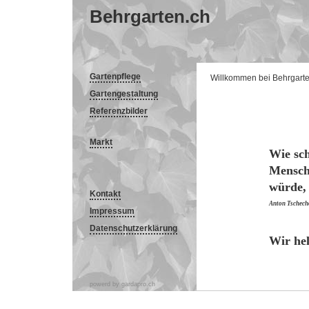
Behrgarten.ch
Gartenpflege
Willkommen bei Behrgart
Gartengestaltung
Referenzbilder
Markt
Wie sch
Mensch
würde,
Kontakt
Anton Tschec
Impressum
Datenschutzerklärung
Wir hel
powerd by
gardapro.ch